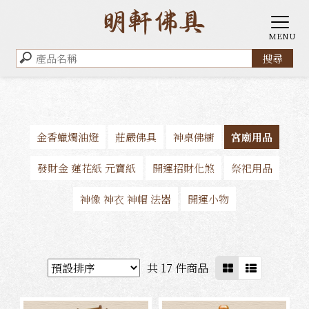
金香蠟燭油燈
莊嚴佛具
神桌佛櫥
宮廟用品
發財金 蓮花紙 元寶紙
開運招財化煞
祭祀用品
神像 神衣 神帽 法器
開運小物
共 17 件商品