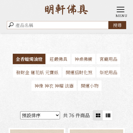
金香蠟燭油燈
莊嚴佛具
神桌佛櫥
宮廟用品
發財金 蓮花紙 元寶紙
開運招財化煞
祭祀用品
神像 神衣 神帽 法器
開運小物
共 76 件商品