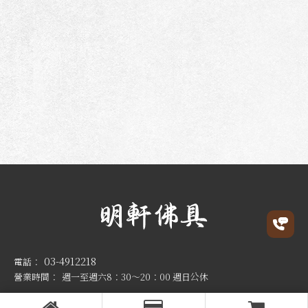
03-4912218
週一至週六8：30～20：00 週日公休
桃園市平鎮區延平路2段134號1樓