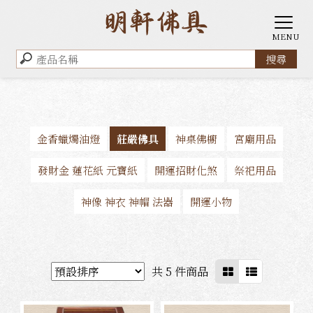
金香蠟燭油燈
莊嚴佛具
神桌佛櫥
宮廟用品
發財金 蓮花紙 元寶紙
開運招財化煞
祭祀用品
神像 神衣 神帽 法器
開運小物
共 5 件商品