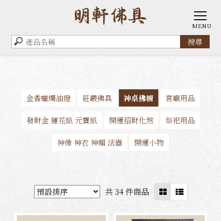
金香蠟燭油燈
莊嚴佛具
神桌佛櫥
宮廟用品
發財金 蓮花紙 元寶紙
開運招財化煞
祭祀用品
神像 神衣 神帽 法器
開運小物
共 34 件商品