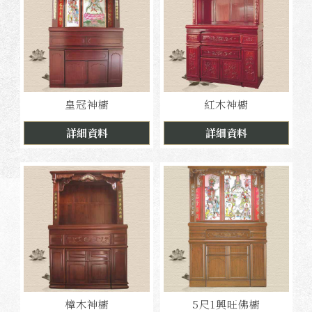
皇冠神櫥
紅木神櫥
詳細資料
詳細資料
樟木神櫥
5尺1興旺佛櫥