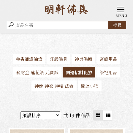
金香蠟燭油燈
莊嚴佛具
神桌佛櫥
宮廟用品
發財金 蓮花紙 元寶紙
開運招財化煞
祭祀用品
神像 神衣 神帽 法器
開運小物
共 19 件商品